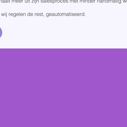
haalt meer uit zijn salesproces met minder handmatig w
 wij regelen de rest, geautomatiseerd.