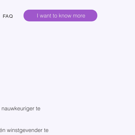
I want to know more
FAQ
g nauwkeuriger te
er én winstgevender te