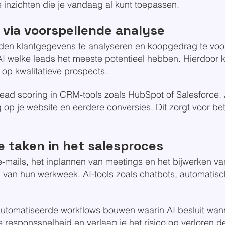
nzichten die je vandaag al kunt toepassen.
 via voorspellende analyse
den klantgegevens te analyseren en koopgedrag te voo
 AI welke leads het meeste potentieel hebben. Hierdoor
op kwalitatieve prospects.
ead scoring in CRM-tools zoals HubSpot of Salesforce. A
 op je website en eerdere conversies. Dit zorgt voor bet
e taken in het salesproces
e-mails, het inplannen van meetings en het bijwerken v
an hun werkweek. AI-tools zoals chatbots, automatisc
eautomatiseerde workflows bouwen waarin AI besluit wa
responssnelheid en verlaag je het risico op verloren d