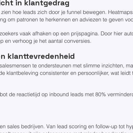
zicht in klantgedrag
me zien hoe leads zich door je funnel bewegen. Heatmap
ing om patronen te herkennen en adviezen te geven voor
bezoekers vaak afhaken op een prijspagina. Door hier au
op en verhoog je het aantal conversies.
 én klanttevredenheid
 salesmensen te ondersteunen met slimme inzichten, ma
de klantbeleving consistenter en persoonlijker, wat leidt
atbot de reactietijd op inbound leads met 80% verminder
en sales bedrijven. Van lead scoring en follow-up tot hy