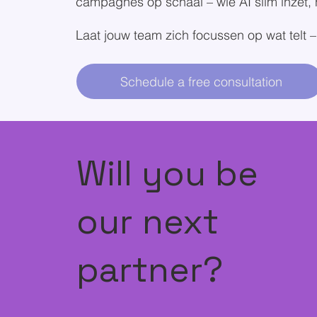
campagnes op schaal – wie AI slim inzet, 
Laat jouw team zich focussen op wat telt –
Schedule a free consultation
Will you be
our next
partner?