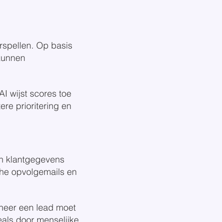
rspellen. Op basis
 kunnen
I wijst scores toe
ere prioritering en
an klantgegevens
he opvolgemails en
nneer een lead moet
eals door menselijke