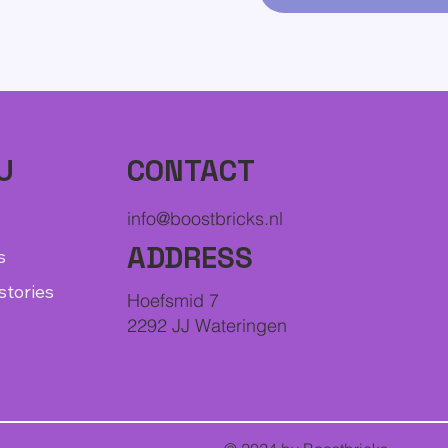
CONTACT
U
info@boostbricks.nl
ADDRESS
s
stories
Hoefsmid 7
2292 JJ Wateringen