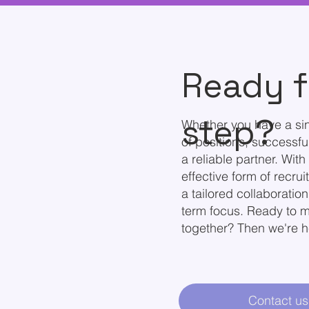
Ready f
step?
Whether you have a si
of positions, successful
a reliable partner. Wit
effective form of recru
a tailored collaboratio
term focus. Ready to m
together? Then we're h
Contact us