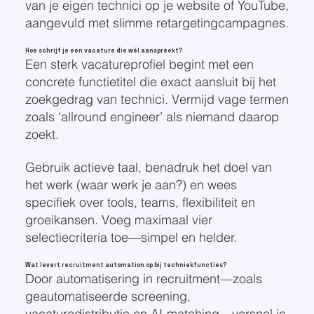
van je eigen technici op je website of YouTube,
aangevuld met slimme retargetingcampagnes.
Hoe schrijf je een vacature die wél aanspreekt?
Een sterk vacatureprofiel begint met een
concrete functietitel die exact aansluit bij het
zoekgedrag van technici. Vermijd vage termen
zoals ‘allround engineer’ als niemand daarop
zoekt.
Gebruik actieve taal, benadruk het doel van
het werk (waar werk je aan?) en wees
specifiek over tools, teams, flexibiliteit en
groeikansen. Voeg maximaal vier
selectiecriteria toe—simpel en helder.
Wat levert recruitment automation op bij techniekfuncties?
Door automatisering in recruitment—zoals
geautomatiseerde screening,
vacaturedistributie en AI-matching—versnel je